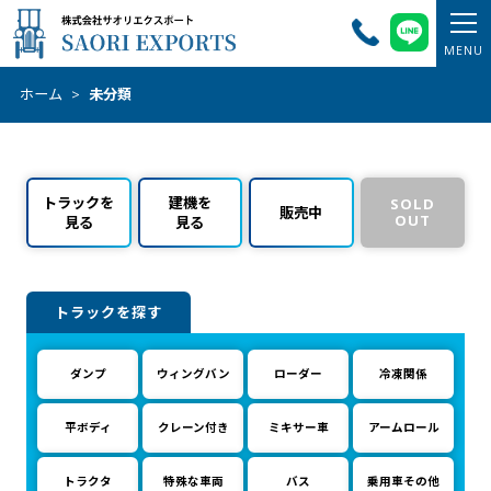
ホーム
>
未分類
トラックを
建機を
SOLD
販売中
OUT
見る
見る
トラックを探す
ダンプ
ウィングバン
ローダー
冷凍関係
平ボディ
クレーン付き
ミキサー車
アームロール
トラクタ
特殊な車両
バス
乗用車その他