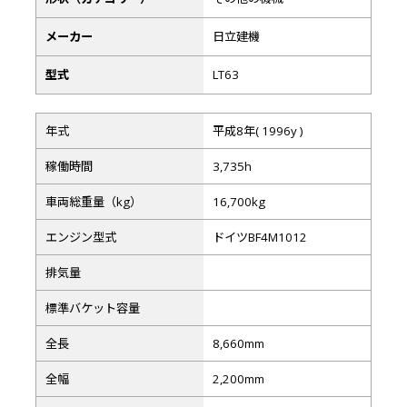
メーカー
日立建機
型式
LT63
年式
平成8年( 1996y )
稼働時間
3,735h
車両総重量（kg）
16,700kg
エンジン型式
ドイツBF4M1012
排気量
標準バケット容量
全長
8,660mm
全幅
2,200mm