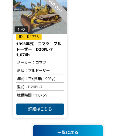
SOLD OUT
1-0
K 1778
1993年式 コマツ ブル
ドーザー D20PL-7
1,076h
メーカー
コマツ
形状
ブルドーザー
年式
平成5年( 1993y )
型式
D20PL-7
稼働時間
1,076h
詳細はこちら
一覧に戻る