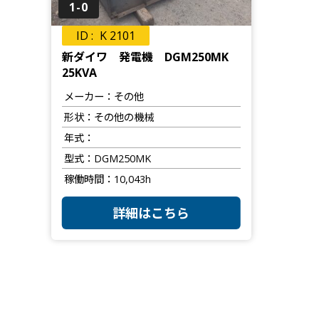
1-0
K 2101
新ダイワ 発電機 DGM250MK
25KVA
メーカー
その他
形状
その他の機械
年式
型式
DGM250MK
稼働時間
10,043h
詳細はこちら