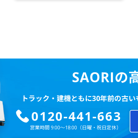
69
73
SAORI
77
トラック・建機ともに
30年前の古
0120-441-663
営業時間 9:00～18:00
（日曜・祝日定休）