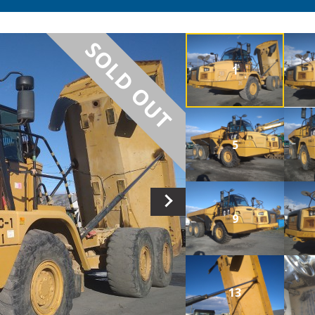
SOLD OUT
1
5
9
13