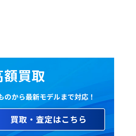
70
71
72
74
75
76
の高額買取
いものから最新モデルまで対応！
買取・査定はこちら