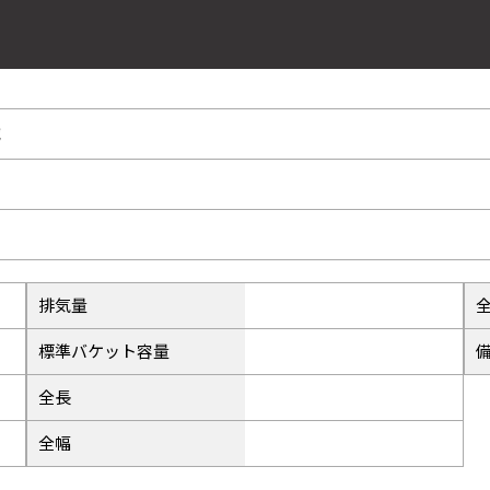
29
械
ー
33
排気量
37
標準バケット容量
全長
全幅
41