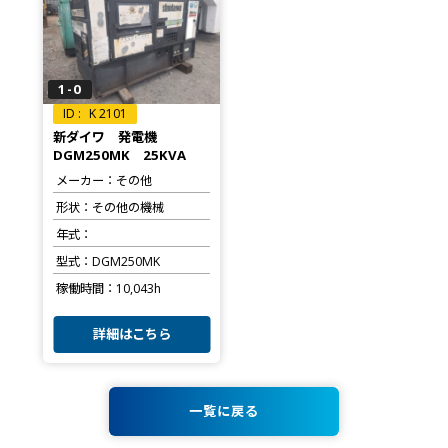
1-0
K 2101
新ダイワ 発電機
DGM250MK 25KVA
メーカー
その他
形状
その他の機械
年式
型式
DGM250MK
稼働時間
10,043h
詳細はこちら
一覧に戻る