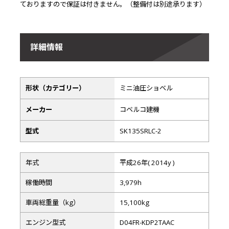
ておりますので保証は付きません。（整備付は別途承ります）
詳細情報
形状（カテゴリー）
ミニ油圧ショベル
メーカー
コベルコ建機
型式
SK135SRLC-2
年式
平成26年( 2014y )
稼働時間
3,979h
車両総重量（kg）
15,100kg
エンジン型式
D04FR-KDP2TAAC