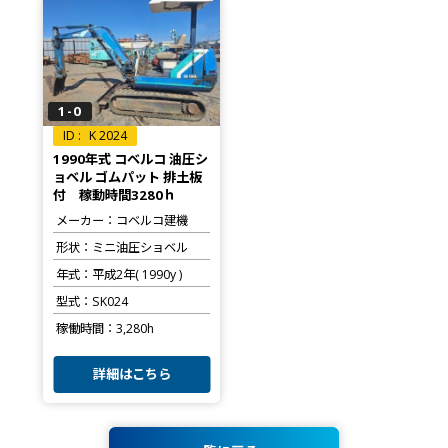
1-0
K 2024
1990年式 コベルコ 油圧シ
ョベル ゴムパット 排土板
付 稼動時間3280ｈ
メーカー
コベルコ建機
形状
ミニ油圧ショベル
年式
平成2年( 1990y )
型式
SK024
稼働時間
3,280h
詳細はこちら