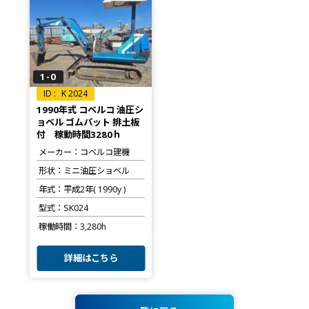
1-0
K 2024
1990年式 コベルコ 油圧シ
ョベル ゴムパット 排土板
付 稼動時間3280ｈ
メーカー
コベルコ建機
形状
ミニ油圧ショベル
年式
平成2年( 1990y )
型式
SK024
稼働時間
3,280h
詳細はこちら