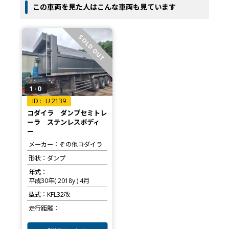
この車両を見た人はこんな車両も見ています
SOLD OUT
1-0
U 2139
コダイラ ダンプセミトレ
ーラ ステンレスボディ
ー
メーカー
その他コダイラ
形状
ダンプ
年式
平成30年( 2018y ) 4月
型式
KFL32改
走行距離