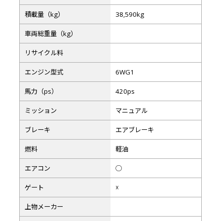
積載量（kg）
38,590kg
車両総重量（kg）
リサイクル料
エンジン型式
6WG1
馬力（ps）
420ps
ミッション
マニュアル
ブレーキ
エアブレーキ
燃料
軽油
エアコン
◯
ゲート
☓
上物メーカー