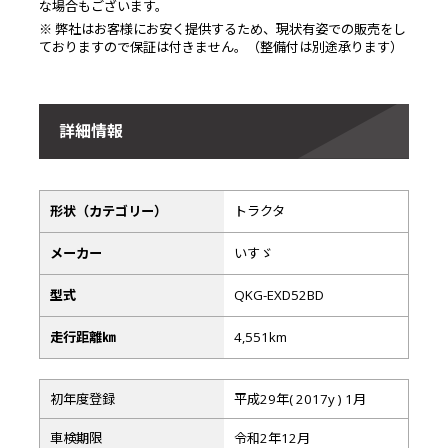
な場合もございます。
※ 弊社はお客様にお安く提供するため、現状有姿での販売をし
ておりますので保証は付きません。（整備付は別途承ります）
詳細情報
形状（カテゴリー）
トラクタ
メーカー
いすゞ
型式
QKG-EXD52BD
走行距離㎞
4,551km
初年度登録
平成29年( 2017y ) 1月
車検期限
令和2年12月