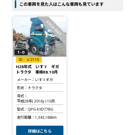
この車両を見た人はこんな車両も見ています
SOLD OUT
1-0
U 2110
H28年式 いすゞ ギガ
トラクタ 車検R8.10月
メーカー
いすゞギガ
形状
トラクタ
年式
平成28年( 2016y ) 10月
型式
QPG-EXD77BG
走行距離
1,343,188km
詳細はこちら