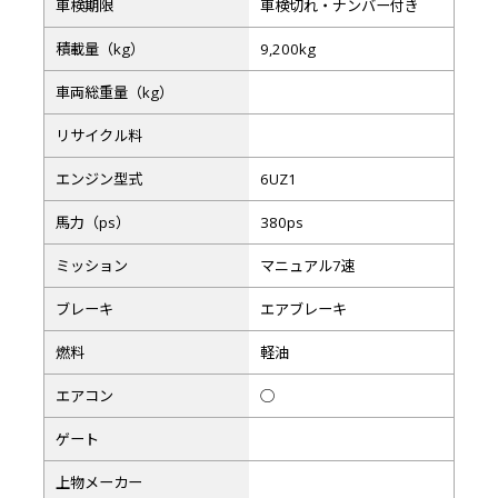
車検期限
車検切れ・ナンバー付き
積載量（kg）
9,200kg
車両総重量（kg）
リサイクル料
エンジン型式
6UZ1
馬力（ps）
380ps
ミッション
マニュアル7速
ブレーキ
エアブレーキ
燃料
軽油
エアコン
◯
ゲート
上物メーカー