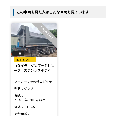
この車両を見た人はこんな車両も見ています
SOLD OUT
1-0
U 2139
コダイラ ダンプセミトレ
ーラ ステンレスボディ
ー
メーカー
その他コダイラ
形状
ダンプ
年式
平成30年( 2018y ) 4月
型式
KFL32改
走行距離