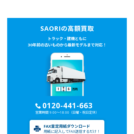
SAORIの高額買取
トラック・建機ともに
30年前の古いものから最新モデルまで対応！
0120-441-663
営業時間 9:00～18:00
（日曜・祝日定休）
FAX査定用紙ダウンロード
用紙に記入してFAX送信するだけ！