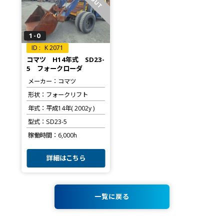
1-0
K 2071
コマツ H14年式 SD23-
5 フォークローダ
メーカー
コマツ
形状
フォークリフト
年式
平成14年( 2002y )
型式
SD23-5
稼働時間
6,000h
詳細はこちら
一覧に戻る