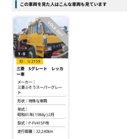
この車両を見た人はこんな車両も見ています
SOLD OUT
1-0
U 2159
三菱 Sグレート レッカ
ー車
メーカー
三菱ふそうスーパーグレー
ト
形状
特殊な車両
年式
昭和61年( 1986y ) 2月
型式
P-FV415P改
走行距離
32,240km