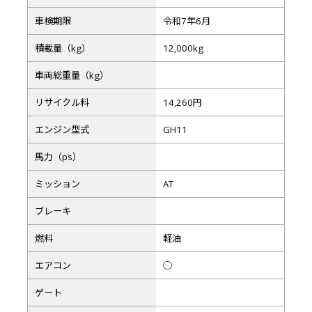
車検期限
令和7年6月
積載量（kg）
12,000kg
車両総重量（kg）
リサイクル料
14,260円
エンジン型式
GH11
馬力（ps）
ミッション
AT
ブレーキ
燃料
軽油
エアコン
◯
ゲート