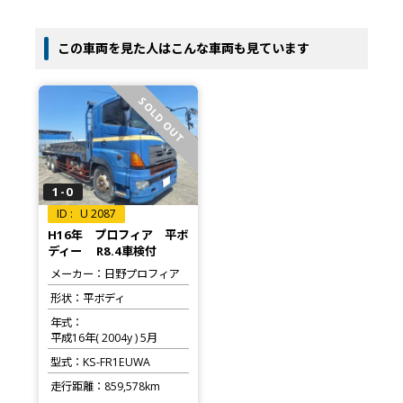
この車両を見た人はこんな車両も見ています
SOLD OUT
1-0
U 2087
H16年 プロフィア 平ボ
ディー R8.4車検付
メーカー
日野プロフィア
形状
平ボディ
年式
平成16年( 2004y ) 5月
型式
KS-FR1EUWA
走行距離
859,578km