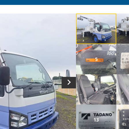
1
5
9
13