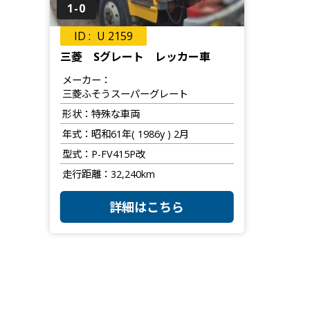
1-0
U 2159
三菱 Sグレート レッカー車
メーカー
三菱ふそうスーパーグレート
形状
特殊な車両
年式
昭和61年( 1986y ) 2月
型式
P-FV415P改
走行距離
32,240km
詳細はこちら