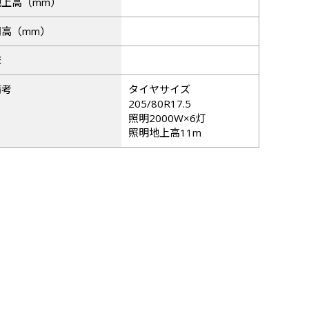
地上高（mm）
門高（mm）
床
備考
タイヤサイズ
205/80R17.5
照明2000W×6灯
照明地上高11m