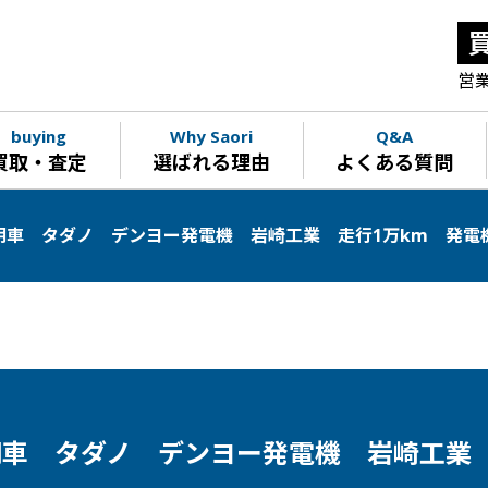
営業
buying
Why Saori
Q&A
買取・査定
選ばれる理由
よくある質問
明車 タダノ デンヨー発電機 岩崎工業 走行1万km 発電機2
車 タダノ デンヨー発電機 岩崎工業 走