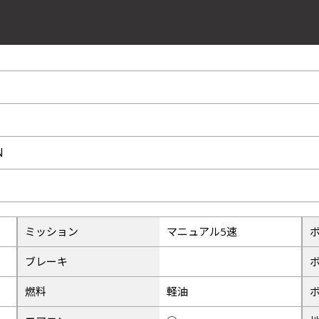
N
ミッション
マニュアル5速
ブレーキ
燃料
軽油