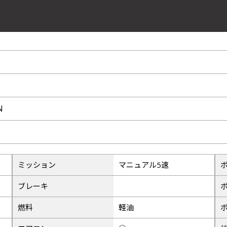
33
37
N
41
ミッション
マニュアル5速
45
ブレーキ
燃料
軽油