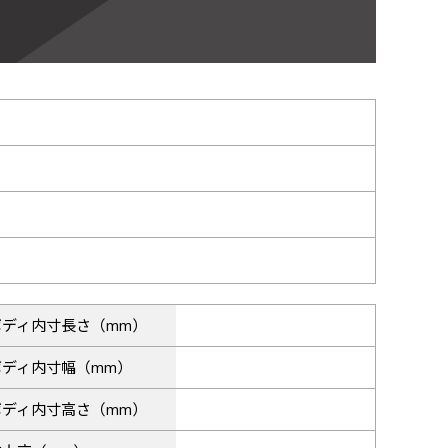
34
35
36
38
39
40
42
43
44
ボディ内寸長さ（mm）
46
47
48
ボディ内寸幅（mm）
ボディ内寸高さ（mm）