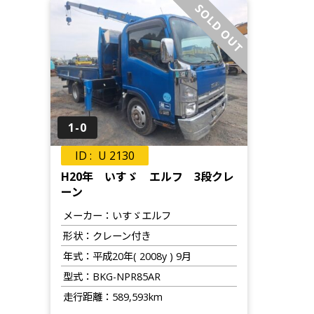
SOLD OUT
1-0
U 2130
H20年 いすゞ エルフ 3段クレ
ーン
メーカー
いすゞエルフ
形状
クレーン付き
年式
平成20年( 2008y ) 9月
型式
BKG-NPR85AR
走行距離
589,593km