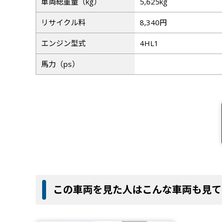
車両総重量（kg）
5,625kg
リサイクル料
8,340円
エンジン型式
4HL1
馬力（ps）
この車両を見た人はこんな車両も見て