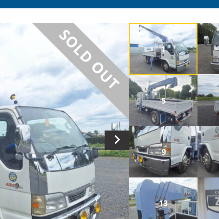
SOLD OUT
1
5
9
13