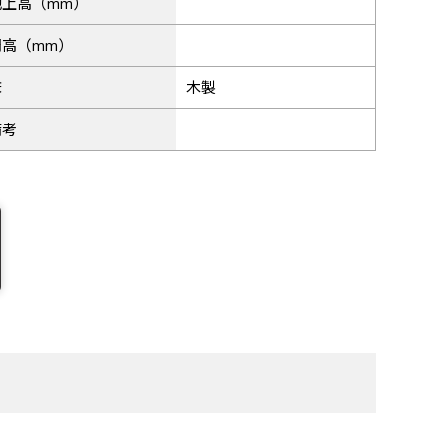
地上高（mm）
門高（mm）
床
木製
備考