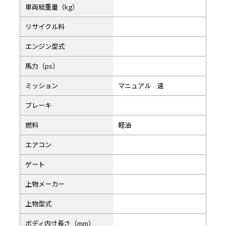
車両総重量（kg）
リサイクル料
エンジン型式
馬力（ps）
ミッション
マニュアル 速
ブレーキ
燃料
軽油
エアコン
ゲート
上物メーカー
上物型式
ボディ内寸長さ（mm）