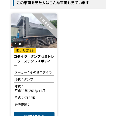
この車両を見た人はこんな車両も見ています
SOLD OUT
1-0
U 2139
コダイラ ダンプセミトレ
ーラ ステンレスボディ
ー
メーカー
その他コダイラ
形状
ダンプ
年式
平成30年( 2018y ) 4月
型式
KFL32改
走行距離