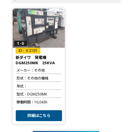
1-0
K 2101
新ダイワ 発電機
DGM250MK 25KVA
メーカー
その他
形状
その他の機械
年式
型式
DGM250MK
稼働時間
10,043h
詳細はこちら