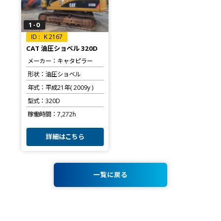
1-0
K 2167
CAT 油圧ショベル 320D
メーカー
キャタピラー
形状
油圧ショベル
年式
平成21年( 2009y )
型式
320D
稼働時間
7,272h
詳細はこちら
一覧に戻る