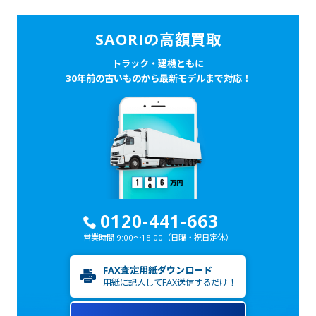
SAORIの高額買取
トラック・建機ともに
30年前の古いものから最新モデルまで対応！
0120-441-663
営業時間 9:00～18:00
（日曜・祝日定休）
FAX査定用紙ダウンロード
用紙に記入してFAX送信するだけ！