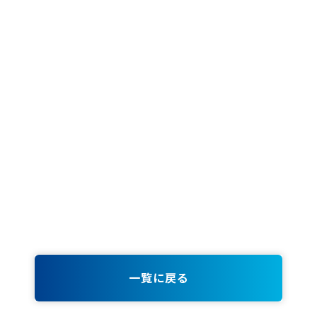
69
73
77
一覧に戻る