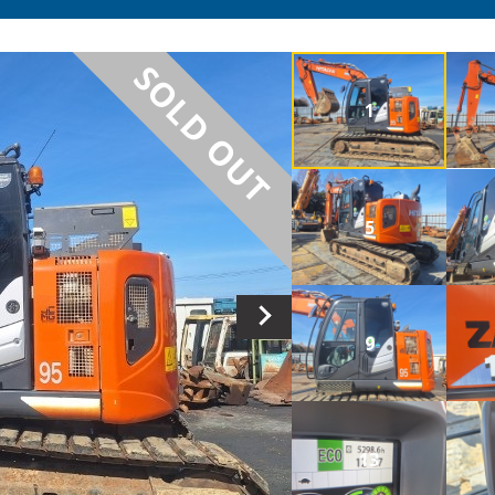
SOLD OUT
1
5
9
13