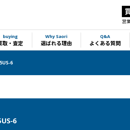
営業
buying
Why Saori
Q&A
買取・査定
選ばれる理由
よくある質問
US-6
S-6