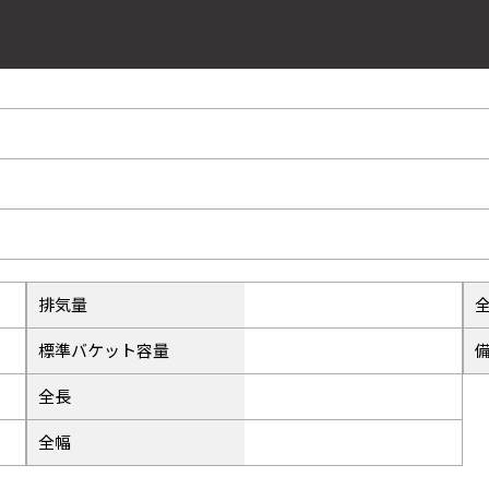
33
ル
37
41
排気量
標準バケット容量
45
全長
全幅