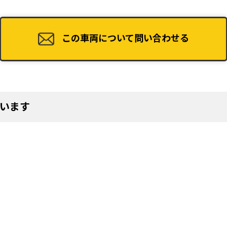
49
この車両について問い合わせる
53
います
57
61
65