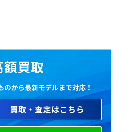
82
83
84
86
87
の高額買取
いものから最新モデルまで対応！
買取・査定はこちら