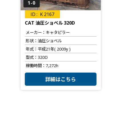
1-0
K 2167
CAT 油圧ショベル 320D
メーカー
キャタピラー
形状
油圧ショベル
年式
平成21年( 2009y )
型式
320D
稼働時間
7,272h
詳細はこちら