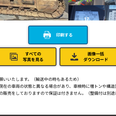
17
印刷する
21
すべての
画像一括
写真を見る
ダウンロード
25
お願いいたします。（輸送中の時もあるため）
、現在の車両の状態と異なる場合があり、車検時に増トンや構造
での販売をしておりますので保証は付きません。（整備付は別途
29