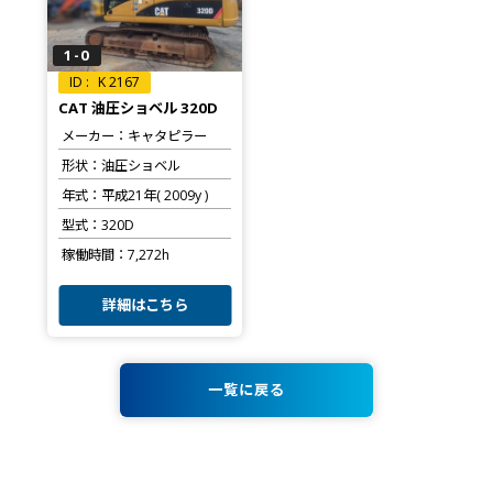
1-0
K 2167
CAT 油圧ショベル 320D
メーカー
キャタピラー
形状
油圧ショベル
年式
平成21年( 2009y )
型式
320D
稼働時間
7,272h
詳細はこちら
一覧に戻る