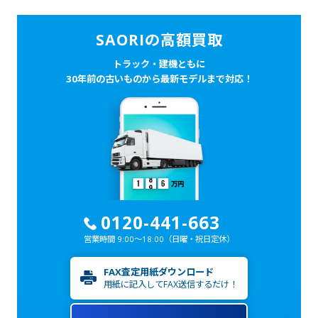
SAORIの高額買取
トラック・建機ともに
30年前の古いものから最新モデルまで対応！
0120-441-663
営業時間 9:00～18:00
（日曜・祝日定休）
FAX査定用紙ダウンロード
用紙に記入してFAX送信するだけ！