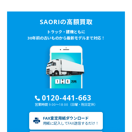
SAORIの高額買取
トラック・建機ともに
30年前の古いものから最新モデルまで対応！
0120-441-663
営業時間 9:00～18:00
（日曜・祝日定休）
FAX査定用紙ダウンロード
用紙に記入してFAX送信するだけ！