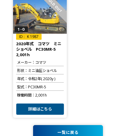
SOLD OUT
1-0
K 1987
2020年式 コマツ ミニ
ショベル PC30MR-5
2,001h
メーカー
コマツ
形状
ミニ油圧ショベル
年式
令和2年( 2020y )
型式
PC30MR-5
稼働時間
2,001h
詳細はこちら
一覧に戻る