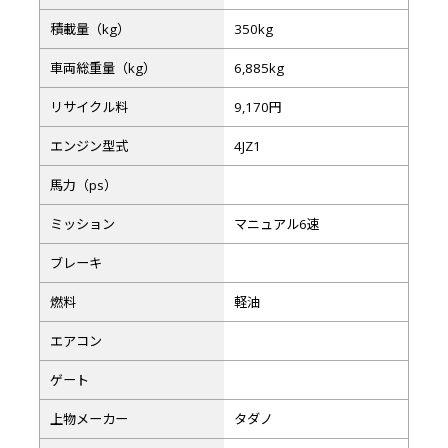
積載量（kg）
350kg
車両総重量（kg）
6,885kg
リサイクル料
9,170円
エンジン型式
4JZ1
馬力（ps）
ミッション
マニュアル6速
ブレーキ
燃料
軽油
エアコン
ゲート
上物メーカー
タダノ