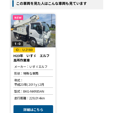
この車両を見た人はこんな車両も見ています
NEW
1-0
U 2189
H23年 いすゞ エルフ
高所作業車
メーカー
いすゞエルフ
形状
特殊な車両
年式
平成23年( 2011y ) 2月
型式
BKG-NKR85AN
走行距離
229,014km
詳細はこちら