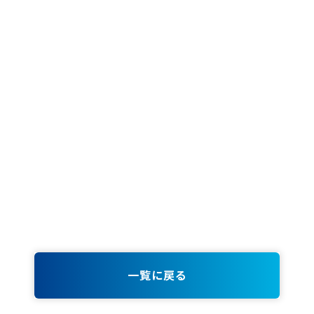
69
73
77
一覧に戻る
81