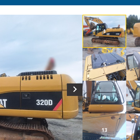
1
5
9
13