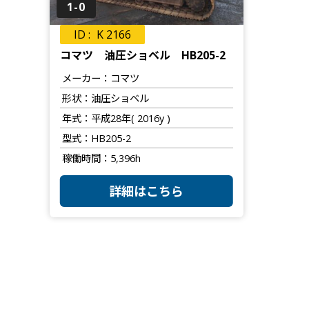
1-0
K 2166
コマツ 油圧ショベル HB205-2
メーカー
コマツ
形状
油圧ショベル
年式
平成28年( 2016y )
型式
HB205-2
稼働時間
5,396h
詳細はこちら