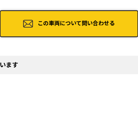
49
この車両について問い合わせる
53
います
57
61
65