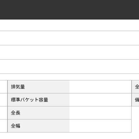
33
ル
37
ー
41
排気量
標準バケット容量
45
全長
全幅