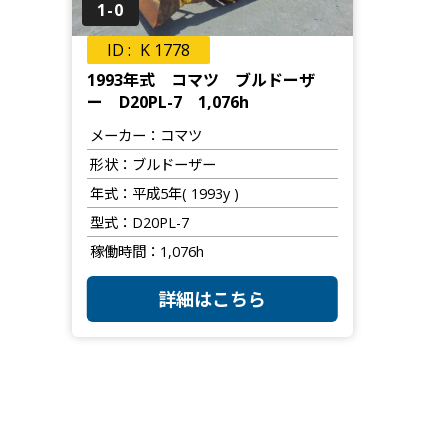
1-0
K 1778
1993年式 コマツ ブルドーザ
ー D20PL-7 1,076h
メーカー
コマツ
形状
ブルドーザー
年式
平成5年( 1993y )
型式
D20PL-7
稼働時間
1,076h
詳細はこちら