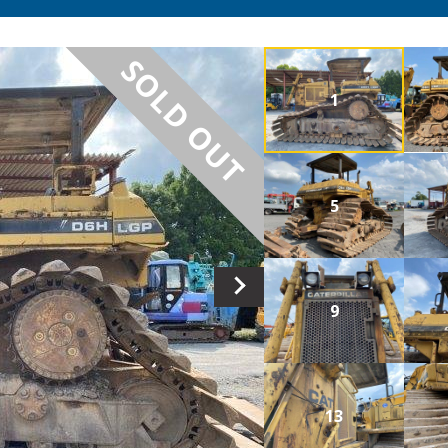
SOLD OUT
1
5
9
13