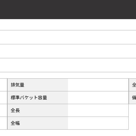
33
ー
37
41
排気量
標準バケット容量
45
全長
全幅