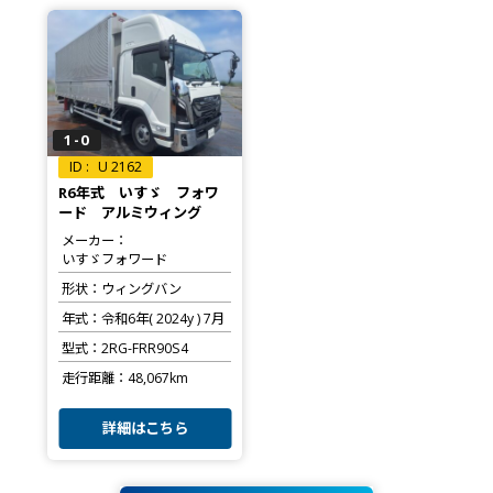
1-0
U 2162
R6年式 いすゞ フォワ
ード アルミウィング
メーカー
いすゞフォワード
形状
ウィングバン
年式
令和6年( 2024y ) 7月
型式
2RG-FRR90S4
走行距離
48,067km
詳細はこちら