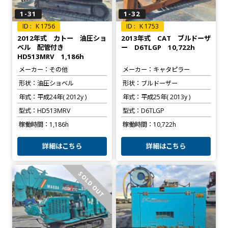
1-31
1-32
K 1756
K 1753
2012年式 カトー 油圧ショ
2013年式 CAT ブルドーザ
ベル 配管付き
ー D6TLGP 10,722h
HD513MRV 1,186h
メーカー
その他
メーカー
キャタピラー
形状
油圧ショベル
形状
ブルドーザー
年式
平成24年( 2012y )
年式
平成25年( 2013y )
型式
HD513MRV
型式
D6TLGP
稼働時間
1,186h
稼働時間
10,722h
詳細はこちら
詳細はこちら
SOLD OUT