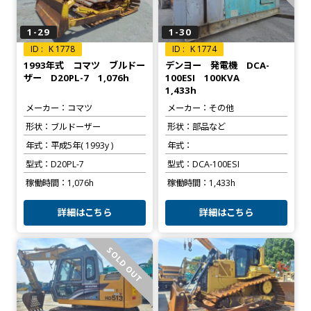
1-29
1-30
K 1778
K 1774
1993年式 コマツ ブルドー
デンヨー 発電機 DCA-
ザー D20PL-7 1,076h
100ESI 100KVA
1,433h
メーカー
コマツ
メーカー
その他
形状
ブルドーザー
形状
部品など
年式
平成5年( 1993y )
年式
型式
D20PL-7
型式
DCA-100ESI
稼働時間
1,076h
稼働時間
1,433h
詳細はこちら
詳細はこちら
SOLD OUT