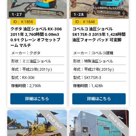
1-27
1-28
K 1856
K 1846
クボタ 油圧ショベル RX-306
コベルコ 油圧ショベル
2011年 2,760時間 0.09m3
SK17SR-3 2015年 1,428時間
0.9ｔクレーン オフセットブ
油圧フォーク パッド 可変脚
ーム マルチ
メーカー
クボタ
メーカー
コベルコ建機
形状
ミニ油圧ショベル
形状
特殊油圧ショベル
年式
平成23年( 2011y )
年式
平成27年( 2015y )
型式
RX-306
型式
SK17SR-3
稼働時間
2,790h
稼働時間
1,428h
詳細はこちら
詳細はこちら
SOLD OUT
SOLD OUT