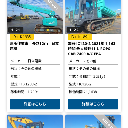
SOLD OUT
1-21
1-22
K 1935
K 1891
高所作業車 長さ12ｍ 日立
加藤 IC120-2 2021年 1,163
建機
時間 最大積載11ｔ ROPS-
CAB 740R A/C EPA
メーカー
日立建機
メーカー
その他
形状
その他の機械
形状
その他の機械
年式
年式
令和3年( 2021y )
型式
HX120B-2
型式
IC120-2
稼働時間
1,739h
稼働時間
1,163h
詳細はこちら
詳細はこちら
SOLD OUT