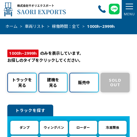
ホーム
>
車両リスト
>
稼働時間：全て
>
1000h~2999h
1000h~2999h
のみを表示しています。
お探しのタイプをクリックしてください。
トラックを
建機を
SOLD
販売中
OUT
見る
見る
トラックを探す
ダンプ
ウィングバン
ローダー
冷凍関係