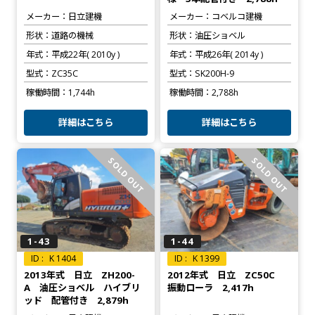
メーカー
日立建機
メーカー
コベルコ建機
形状
道路の機械
形状
油圧ショベル
年式
平成22年( 2010y )
年式
平成26年( 2014y )
型式
ZC35C
型式
SK200H-9
稼働時間
1,744h
稼働時間
2,788h
詳細はこちら
詳細はこちら
SOLD OUT
SOLD OUT
1-43
1-44
K 1404
K 1399
2013年式 日立 ZH200-
2012年式 日立 ZC50C
A 油圧ショベル ハイブリ
振動ローラ 2,417h
ッド 配管付き 2,879h