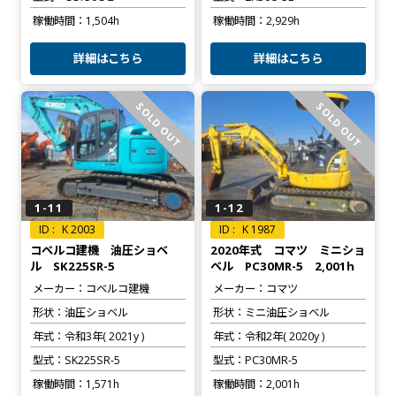
稼働時間
1,504h
稼働時間
2,929h
詳細はこちら
詳細はこちら
SOLD OUT
SOLD OUT
1-11
1-12
K 2003
K 1987
コベルコ建機 油圧ショベ
2020年式 コマツ ミニショ
ル SK225SR-5
ベル PC30MR-5 2,001h
メーカー
コベルコ建機
メーカー
コマツ
形状
油圧ショベル
形状
ミニ油圧ショベル
年式
令和3年( 2021y )
年式
令和2年( 2020y )
型式
SK225SR-5
型式
PC30MR-5
稼働時間
1,571h
稼働時間
2,001h