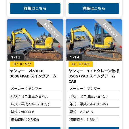
詳細はこちら
詳細はこちら
SOLD OUT
SOLD OUT
1-13
1-14
K 1977
K 1971
ヤンマー Vio30-6
ヤンマー 1.1ｔクレーン仕様
300G+PAD スイングアーム
350G+PAD スイングアーム
CAB
メーカー
ヤンマー
メーカー
ヤンマー
形状
ミニ油圧ショベル
形状
ミニ油圧ショベル
年式
平成27年( 2015y )
年式
平成26年( 2014y )
型式
VIO30-6
型式
VIO45-6
稼働時間
2,342h
稼働時間
1,664h