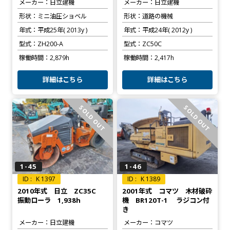
メーカー
日立建機
メーカー
日立建機
形状
ミニ油圧ショベル
形状
道路の機械
年式
平成25年( 2013y )
年式
平成24年( 2012y )
型式
ZH200-A
型式
ZC50C
稼働時間
2,879h
稼働時間
2,417h
詳細はこちら
詳細はこちら
SOLD OUT
SOLD OUT
1-45
1-46
K 1397
K 1389
2010年式 日立 ZC35C
2001年式 コマツ 木材破砕
振動ローラ 1,938h
機 BR120T-1 ラジコン付
き
メーカー
日立建機
メーカー
コマツ