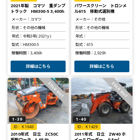
2021年製 コマツ 重ダンプ
パワースクリーン トロンメ
トラック HM300-5 3,400h
ル615 移動式選別機
メーカー
コマツ
メーカー
その他
形状
その他の機械
形状
その他の機械
年式
令和3年( 2021y )
年式
型式
HM300-5
型式
615
稼働時間
3,406h
稼働時間
2,920h
詳細はこちら
詳細はこちら
SOLD OUT
SOLD OUT
1-39
1-40
K 1643
K 1429
2010年式 日立 ZC50C
2011年式 日立 ZW40 ホ
振動ローラ 1,654h
イールローダー 0.5m³