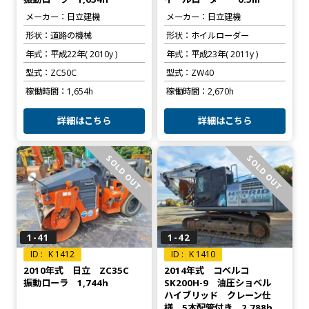
メーカー
日立建機
メーカー
日立建機
形状
道路の機械
形状
ホイルローダー
年式
平成22年( 2010y )
年式
平成23年( 2011y )
型式
ZC50C
型式
ZW40
稼働時間
1,654h
稼働時間
2,670h
詳細はこちら
詳細はこちら
SOLD OUT
SOLD OUT
1-41
1-42
K 1412
K 1410
2010年式 日立 ZC35C
2014年式 コベルコ
振動ローラ 1,744h
SK200H-9 油圧ショベル
ハイブリッド クレーン仕
様 5本配管付き 2,788h