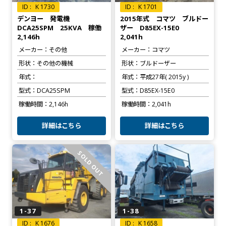
K 1730
K 1701
デンヨー 発電機
2015年式 コマツ ブルドー
DCA25SPM 25KVA 稼働
ザー D85EX-15E0
2,146h
2,041h
メーカー
その他
メーカー
コマツ
形状
その他の機械
形状
ブルドーザー
年式
年式
平成27年( 2015y )
型式
DCA25SPM
型式
D85EX-15E0
稼働時間
2,146h
稼働時間
2,041h
詳細はこちら
詳細はこちら
SOLD OUT
1-37
1-38
K 1676
K 1658