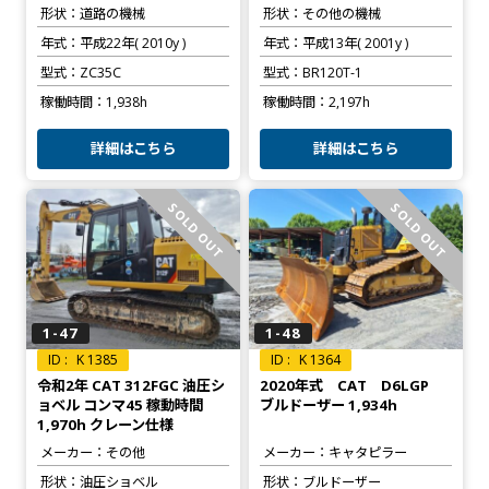
形状
道路の機械
形状
その他の機械
年式
平成22年( 2010y )
年式
平成13年( 2001y )
型式
ZC35C
型式
BR120T-1
稼働時間
1,938h
稼働時間
2,197h
詳細はこちら
詳細はこちら
SOLD OUT
SOLD OUT
1-47
1-48
K 1385
K 1364
令和2年 CAT 312FGC 油圧シ
2020年式 CAT D6LGP
ョベル コンマ45 稼動時間
ブルドーザー 1,934h
1,970h クレーン仕様
メーカー
その他
メーカー
キャタピラー
形状
油圧ショベル
形状
ブルドーザー