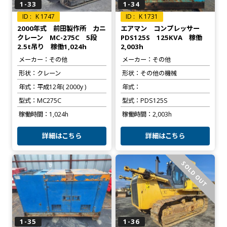
1-33
1-34
K 1747
K 1731
2000年式 前田製作所 カニ
エアマン コンプレッサー
クレーン MC-275C 5段
PDS125S 125KVA 稼働
2.5t吊り 稼働1,024h
2,003h
メーカー
その他
メーカー
その他
形状
クレーン
形状
その他の機械
年式
平成12年( 2000y )
年式
型式
MC275C
型式
PDS125S
稼働時間
1,024h
稼働時間
2,003h
詳細はこちら
詳細はこちら
SOLD OUT
1-35
1-36