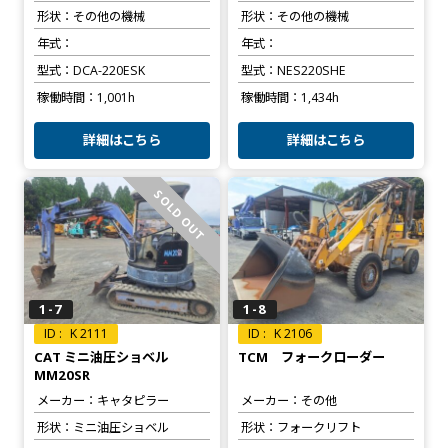
形状
その他の機械
形状
その他の機械
年式
年式
型式
DCA-220ESK
型式
NES220SHE
稼働時間
1,001h
稼働時間
1,434h
詳細はこちら
詳細はこちら
SOLD OUT
1-7
1-8
K 2111
K 2106
CAT ミニ油圧ショベル
TCM フォークローダー
MM20SR
メーカー
キャタピラー
メーカー
その他
形状
ミニ油圧ショベル
形状
フォークリフト