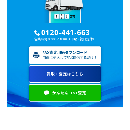
0120-441-663
営業時間 9:00～18:00
（日曜・祝日定休）
FAX査定用紙ダウンロード
用紙に記入してFAX送信するだけ！
買取・査定はこちら
かんたんLINE査定