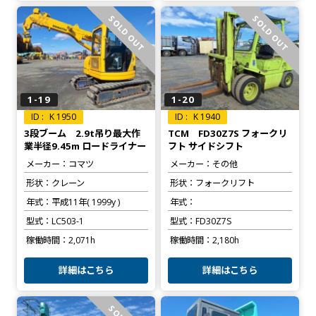
SOLD OUT
SOLD OUT
1-19
1-20
K 1950
K 1940
3段ブーム 2.9t吊り最大作
TCM FD30Z7S フォークリ
業半径9.45m ロードライナー
フト サイドシフト
メーカー
コマツ
メーカー
その他
形状
クレーン
形状
フォークリフト
年式
平成11年( 1999y )
年式
型式
LC503-1
型式
FD30Z7S
稼働時間
2,071h
稼働時間
2,180h
詳細はこちら
詳細はこちら