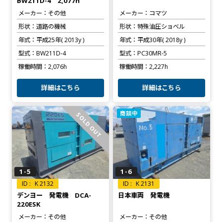
BW211D-4 2,077h
メーカー
その他
メーカー
コマツ
形状
道路の機械
形状
特殊油圧ショベル
年式
平成25年( 2013y )
年式
平成30年( 2018y )
型式
BW211D-4
型式
PC30MR-5
稼働時間
2,076h
稼働時間
2,227h
詳細はこちら
詳細はこちら
商談中
SOLD OUT
1-5
1-6
K 2132
K 2131
デンヨー 発電機 DCA-
日本車両 発電機
220ESK
メーカー
その他
メーカー
その他