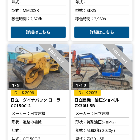
年式
年式
型式
MM20SR
型式
SD25
稼働時間
2,876h
稼働時間
2,989h
詳細はこちら
詳細はこちら
SOLD OUT
SOLD OUT
1-9
1-10
K 2006
K 2005
日立 ダイナパック ローラ
日立建機 油圧ショベル
CC150C-2
ZX30U-5B
メーカー
日立建機
メーカー
日立建機
形状
道路の機械
形状
特殊油圧ショベル
年式
年式
令和2年( 2020y )
型式
CC150C-2
型式
ZX30U-5B