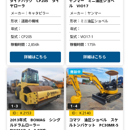
ダイナパック CP205 タイ
ヤンマー ミニ油圧ショベ
ヤローラ
ル VIO17
メーカー
キャタピラー
メーカー
ヤンマー
形状
道路の機械
形状
ミニ油圧ショベル
年式
年式
型式
CP205
型式
VIO17-1
稼働時間
2,856h
稼働時間
175h
詳細はこちら
詳細はこちら
商談中
1-3
1-4
K 2153
K 2140
2013年式 BOMAG シング
コマツ 油圧ショベル スケ
ルドラムローラー
ルトンバケット PC30MR-5