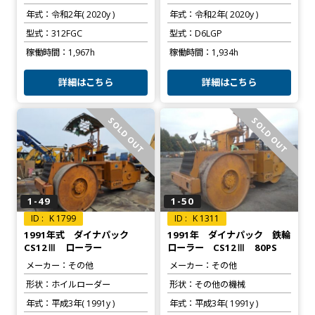
年式
令和2年( 2020y )
年式
令和2年( 2020y )
型式
312FGC
型式
D6LGP
稼働時間
1,967h
稼働時間
1,934h
詳細はこちら
詳細はこちら
SOLD OUT
SOLD OUT
1-49
1-50
K 1799
K 1311
1991年式 ダイナパック
1991年 ダイナパック 鉄輪
CS12Ⅲ ローラー
ローラー CS12Ⅲ 80PS
メーカー
その他
メーカー
その他
形状
ホイルローダー
形状
その他の機械
年式
平成3年( 1991y )
年式
平成3年( 1991y )