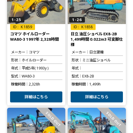
1-25
1-26
K 1859
K 1858
コマツ ホイルローダー
日立 油圧ショベル EX8-2B
WA80-3 1997年 2,328時間
1,499時間 0.022m3 可変脚仕
様
メーカー
コマツ
メーカー
日立建機
形状
ホイルローダー
形状
ミニ油圧ショベル
年式
平成5年( 1993y )
年式
型式
WA80-3
型式
EX8-2B
稼働時間
2,328h
稼働時間
1,499h
詳細はこちら
詳細はこちら
SOLD OUT
SOLD OUT