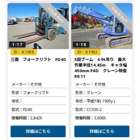
SOLD OUT
SOLD OUT
1-17
1-18
K 1958
K 1952
三菱 フォークリフト FD40
5段ブーム 4.9t吊り 最大
作業半径14.45m キャタ幅
450mm PAD クレーン検査
R9.11
メーカー
その他
メーカー
その他
形状
フォークリフト
形状
クレーン
年式
年式
平成7年( 1995y )
型式
FD40
型式
CC505-2
稼働時間
2,842h
稼働時間
3,696h
詳細はこちら
詳細はこちら