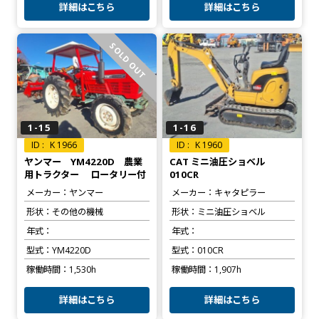
詳細はこちら
詳細はこちら
SOLD OUT
1-15
1-16
K 1966
K 1960
ヤンマー YM4220D 農業
CAT ミニ油圧ショベル
用トラクター ロータリー付
010CR
メーカー
ヤンマー
メーカー
キャタピラー
形状
その他の機械
形状
ミニ油圧ショベル
年式
年式
型式
YM4220D
型式
010CR
稼働時間
1,530h
稼働時間
1,907h
詳細はこちら
詳細はこちら